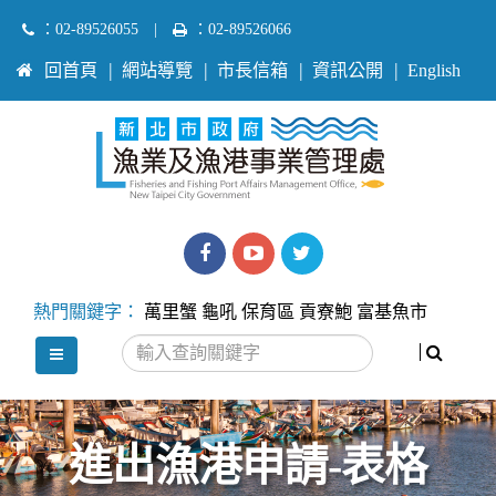
跳
：02-89526055
|
：02-89526066
到
:::
回首頁
網站導覽
市長信箱
資訊公開
English
主
要
內
容
區
塊
漁
漁
Twitter
業
業
熱門關鍵字：
萬里蟹
龜吼
保育區
貢寮鮑
富基魚市
處
處
搜尋
選單
facebook
youtube
進出漁港申請-表格