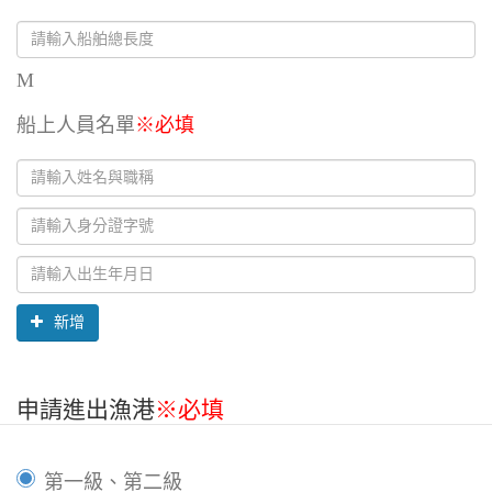
M
船上人員名單
※必填
姓
名
身
與
分
職
證
稱
字
新增
號
申請進出漁港
※必填
第一級、第二級