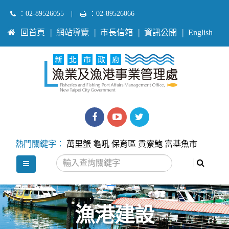
跳
：02-89526055
|
：02-89526066
到
:::
回首頁
網站導覽
市長信箱
資訊公開
English
主
要
內
容
區
塊
漁
漁
Twitter
業
業
熱門關鍵字：
萬里蟹
龜吼
保育區
貢寮鮑
富基魚市
處
處
搜尋
選單
facebook
youtube
漁港建設