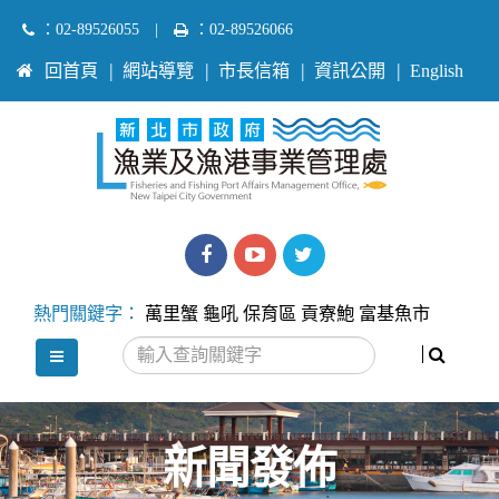
跳
：02-89526055
|
：02-89526066
到
:::
回首頁
網站導覽
市長信箱
資訊公開
English
主
要
內
容
區
塊
漁
漁
Twitter
業
業
熱門關鍵字：
萬里蟹
龜吼
保育區
貢寮鮑
富基魚市
處
處
搜尋
選單
facebook
youtube
新聞發佈