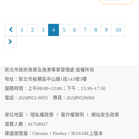
上
1
2
3
4
5
6
7
8
9
10
一
頁
下
一
頁
新北市政府漁業及漁港事業管理處 版權所有
地址：新北市板橋區中山路1段143號5樓
服務時間：上午08:00~12:00；下午：13:30~17:30
電話：(02)8952-6055 傳真：(02)89526066
單位地圖
∣
隱私權政策
∣
著作權聲明
∣
網站安全政策
瀏覽人數：41758927
建議瀏覽器：Chrome，Firefox，IE10.0以上版本