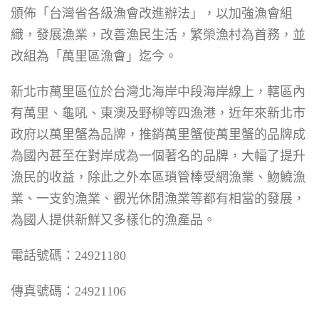
頒佈「台灣省各級漁會改進辦法」，以加強漁會組
織，發展漁業，改善漁民生活，繁榮漁村為首務，並
改組為「萬里區漁會」迄今。
新北市萬里區位於台灣北海岸中段海岸線上，轄區內
有萬里、龜吼、東澳及野柳等四漁港，近年來新北市
政府以萬里蟹為品牌，推銷萬里蟹使萬里蟹的品牌成
為國內甚至在對岸成為一個著名的品牌，大幅了提升
漁民的收益，除此之外本區瑣管棒受網漁業、魩鱙漁
業、一支釣漁業、觀光休閒漁業等都有相當的發展，
為國人提供新鮮又多樣化的漁產品。
電話號碼：24921180
傳真號碼：24921106