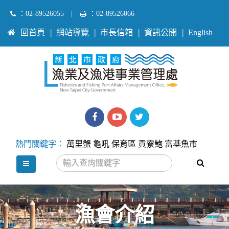
跳
：02-89526055
|
：02-89526066
到
:::
回首頁
網站導覽
市長信箱
資訊公開
English
主
要
內
容
區
塊
漁
漁
Twitter
業
業
熱門關鍵字：
萬里蟹
龜吼
保育區
貢寮鮑
富基魚市
處
處
搜尋
選單
facebook
youtube
漁會介紹