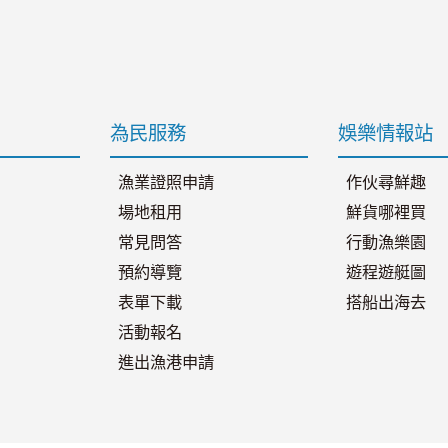
為民服務
娛樂情報站
漁業證照申請
作伙尋鮮趣
場地租用
鮮貨哪裡買
常見問答
行動漁樂園
預約導覽
遊程遊艇圖
表單下載
搭船出海去
活動報名
進出漁港申請