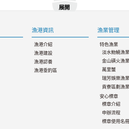
展開
漁港資訊
漁業管理
漁港介紹
特色漁業
淡水魩鱙漁
漁港建設
金山磺火漁
漁港認養
萬里蟹
漁港垂釣區
瑞芳娛樂漁
貢寮區劃漁
安心標章
標章介紹
申辦流程
標章使用名