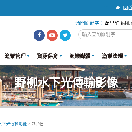
:::
回
熱門關鍵字：
萬里蟹
龜吼
漁
漁
Twitter
業
業
漁業管理
資源保育
漁樂媒體
漁業法規
處
處
facebook
youtube
野柳水下光傳輸影像
水下光傳輸影像
> 7月9日