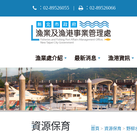
跳
：02-89526055
|
：02-89526066
到
主
要
內
容
區
漁業處介紹
最新消息
漁港資訊
塊
資源保育
:::
:::
首頁
>
資源保育
>
野柳