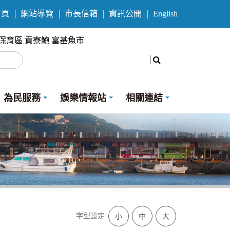
首頁
網站導覽
市長信箱
資訊公開
English
保育區
貢寮鮑
富基魚市
搜尋
為民服務
娛樂情報站
相關連結
字型設定:
小
中
大