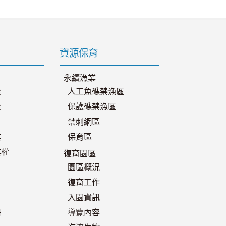
資源保育
永續漁業
業
人工魚礁禁漁區
業
保護礁禁漁區
禁刺網區
業
保育區
業權
復育園區
園區概況
復育工作
入園資訊
冊
導覽內容