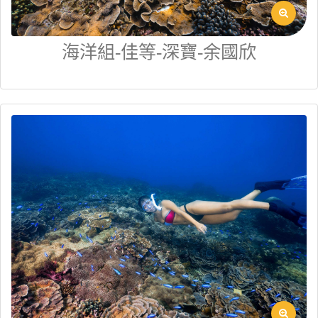
海洋組-佳等-深寶-余國欣