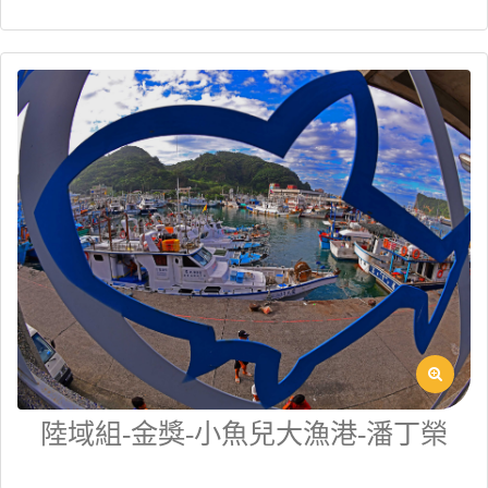
陸域組-金獎-小魚兒大漁港-潘丁榮