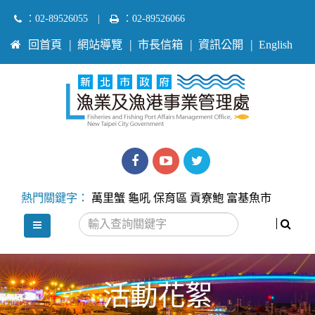
跳
：02-89526055
|
：02-89526066
到
:::
回首頁
網站導覽
市長信箱
資訊公開
English
主
要
內
容
區
塊
漁
漁
Twitter
業
業
熱門關鍵字：
萬里蟹
龜吼
保育區
貢寮鮑
富基魚市
處
處
搜尋
選單
facebook
youtube
活動花絮