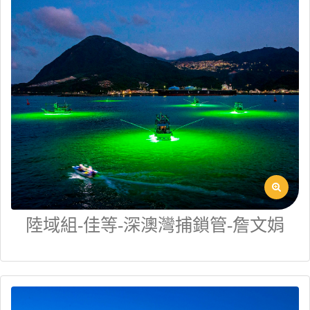
陸域組-佳等-深澳灣捕鎖管-詹文娟