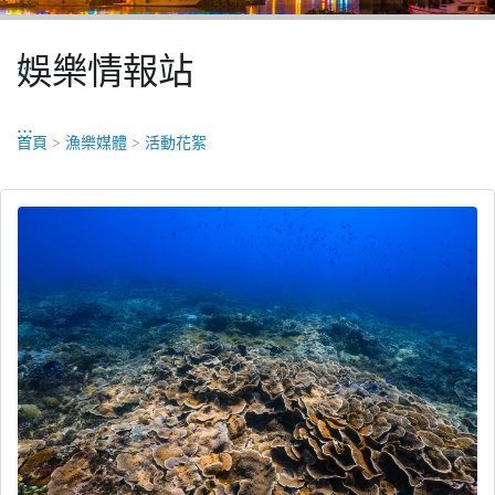
娛樂情報站
:::
:::
首頁
>
漁樂媒體
>
活動花絮