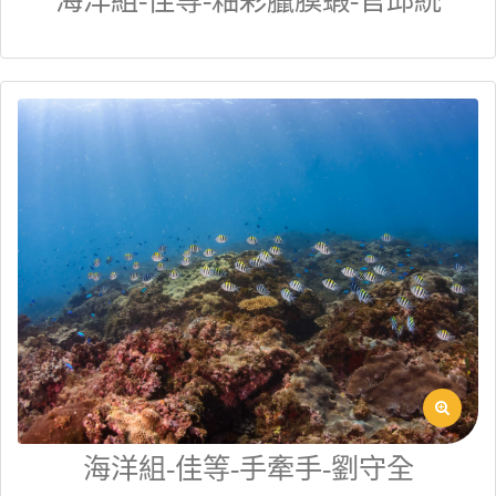
海洋組-佳等-釉彩臘膜蝦-官邱統
海洋組-佳等-手牽手-劉守全