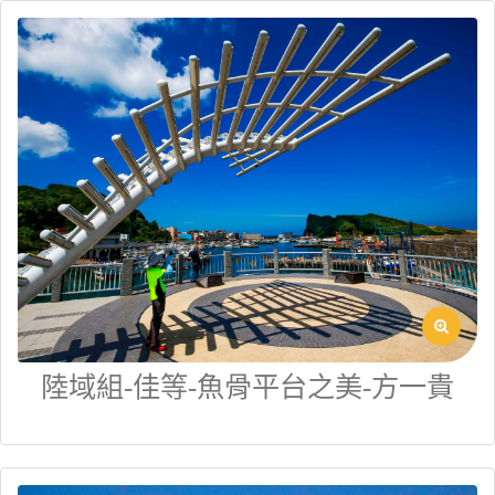
陸域組-佳等-魚骨平台之美-方一貴