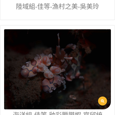
陸域組-佳等-漁村之美-吳美玲