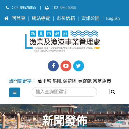
跳
：02-89526055
|
：02-89526066
到
:::
回首頁
網站導覽
市長信箱
資訊公開
English
主
要
內
容
區
塊
漁
漁
Twitter
業
業
熱門關鍵字：
萬里蟹
龜吼
保育區
貢寮鮑
富基魚市
處
處
搜尋
選單
facebook
youtube
新聞發佈