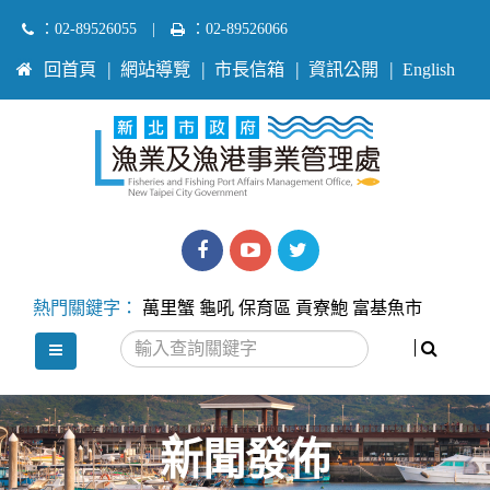
跳
：02-89526055
|
：02-89526066
到
:::
回首頁
網站導覽
市長信箱
資訊公開
English
主
要
內
容
區
塊
漁
漁
Twitter
業
業
熱門關鍵字：
萬里蟹
龜吼
保育區
貢寮鮑
富基魚市
處
處
搜尋
選單
facebook
youtube
新聞發佈