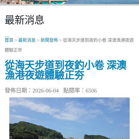
最新消息
:::
:::
首頁
>
最新消息
>
新聞發佈
> 從海天步道到夜釣小卷 深澳漁港夜遊
體驗正夯
從海天步道到夜釣小卷 深澳
漁港夜遊體驗正夯
發佈日期：2026-06-04
點閱率：6506