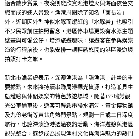
適合散步賞景，夜晚則能欣賞漁港燈火與海面夜色交
織而成的迷人景致。漁港周圍除了知名「酋長岩」
外，近期因外型神似水豚而爆紅的「水豚岩」也吸引
不少民眾前往拍照留念，港區停車場更設有水豚主題
壁畫與可愛公仔，增添旅遊趣味，讓遊客在參與娛樂
海釣行程前後，也能安排一趟輕鬆悠閒的港區漫遊與
拍照打卡之旅。
新北市漁業處表示，深澳漁港為「嗨漁港」計畫的重
要據點，未來將持續串聯周邊觀光資源，打造兼具生
態體驗與休閒娛樂的特色旅遊場域，隨著
177
瑞芳觀
光公車通車後，遊客可輕鬆串聯水湳洞、黃金博物館
及九份老街等東北角熱門景點，規劃一日或二日深度
旅行，也讓深澳漁港透過夜釣活動、海洋遊憩與港區
觀光整合，逐步成為展現漁村文化與海洋魅力的熱門