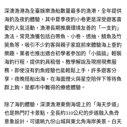
深澳漁港為全臺娛樂漁船數量最多的漁港，全年提供
海釣及夜釣體驗，其中夏季夜釣小卷更是深受遊客喜
愛的人氣活動，漁港長期推廣環境友善的「一支釣」
漁法，常見漁獲包括白帶魚、小卷、透抽、鯖魚及竹
筴魚等，吸引不少釣客與親子家庭前來體驗海上垂釣
樂趣，業者也推出適合初學者參加的「小搞搞」輕裝
海釣行程，提供釣具租借、教學解說及現撈現煮服
務，即使沒有釣魚經驗也能輕鬆上手，許多遊客分
享，夜晚搭船出海，在海面燈火與星空陪伴下等待魚
群上鉤，是都市中難得的療癒體驗。
除了海釣體驗，深澳漁港東側海堤上的「海天步道」
也是熱門打卡景點，全長約
310
公尺的步道融入魚骨
意象設計，可遠眺九份山城與東北角海岸美景，白天