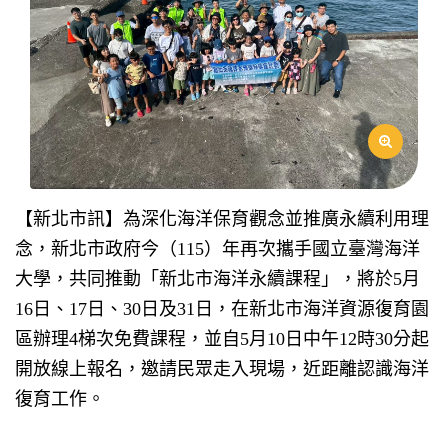
【新北市訊】為深化海洋保育觀念並推廣永續利用理
念，新北市政府今
（115）
年再次攜手國立臺灣海洋
大學，共同推動「新北市海洋永續課程」，將於
5
月
16
日、
17
日、
30
日及
31
日，在新北市海洋資源復育園
區辦理
4
梯次免費課程，並自
5
月
10
日中午
12
時
30
分起
開放線上報名，邀請民眾走入現場，近距離認識海洋
復育工作。