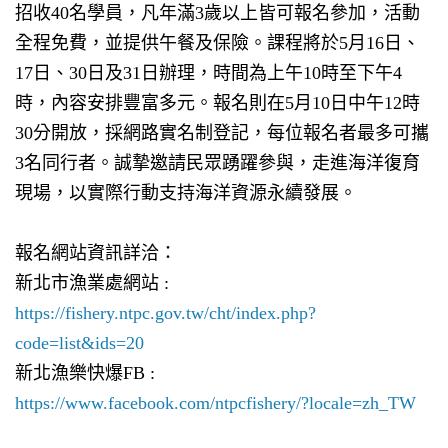
招收
40
名學員，凡年滿
3
歲以上皆可報名參加，活動
全程免費，並提供午餐及保險。課程將於
5
月
16
日、
17
日、
30
日及
31
日辦理，時間為上午
10
時至下午
4
時，內容安排豐富多元。報名則在
5
月
10
日中午
12
時
30
分開放，採網路實名制登記，每位報名者最多可攜
3
名同行者。誠摯邀請民眾踴躍參與，走進海洋復育
現場，以實際行動支持海洋資源永續發展。
報名網站資訊詳洽：
新北市漁業處網站 :
https://fishery.ntpc.gov.tw/cht/index.php?
code=list&ids=20
新北漁樂快爆
FB
:
https://www.facebook.com/ntpcfishery/?locale=zh_TW