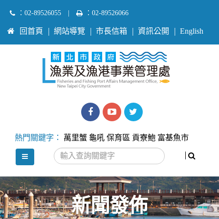
跳
：02-89526055
|
：02-89526066
到
:::
回首頁
網站導覽
市長信箱
資訊公開
English
主
要
內
容
區
塊
漁
漁
Twitter
業
業
熱門關鍵字：
萬里蟹
龜吼
保育區
貢寮鮑
富基魚市
處
處
搜尋
選單
facebook
youtube
新聞發佈