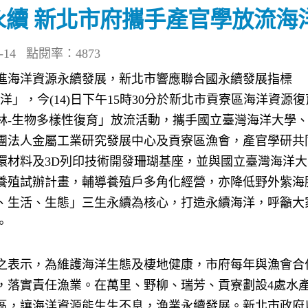
永續 新北市府攜手產官學放流海
14
點閱率：4873
進海洋資源永續發展，新北市響應聯合國永續發展指標
洋」，今
(14)
日下午
15
時
30
分於新北市貢寮區海洋資源復
林-生物多樣性復育」放流活動，攜手國立臺灣海洋大學
團法人金屬工業研究發展中心及貢寮區漁會，產官學研共
環材料及
3D
列印技術開發珊瑚基座，並與國立臺灣海洋大
養殖試辦計畫，輔導養殖戶多角化經營，亦降低野外紫海
、生活、生態」三生永續為核心，打造永續海洋，呼籲大
。
之表示，為維護海洋生態及棲地健康，市府每年與漁會合
，落實責任漁業。在萬里、野柳、瑞芳、貢寮劃設
4
處水
區，讓海洋資源能生生不息，漁業永續發展。新北市政府