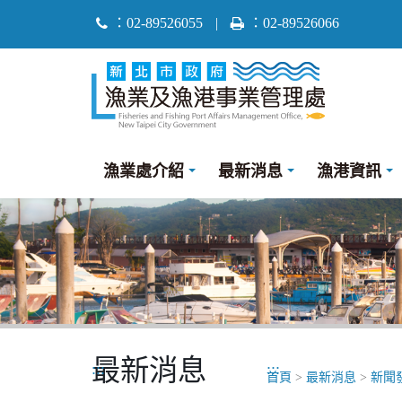
跳
：02-89526055
|
：02-89526066
到
主
要
內
容
區
漁業處介紹
最新消息
漁港資訊
塊
最新消息
:::
:::
首頁
>
最新消息
>
新聞