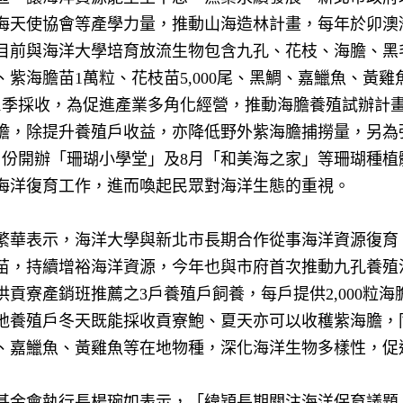
海天使協會等產學力量，推動山海造林計畫，每年於卯澳
目前與海洋大學培育放流生物包含九孔、花枝、海膽、黑
、紫海膽苗
1
萬粒、花枝苗
5,000
尾、黑鯛、嘉鱲魚、黃雞
1
季採收，為促進產業多角化經營，推動海膽養殖試辦計
膽，除提升養殖戶收益，亦降低野外紫海膽捕撈量，另為
月份開辦「珊瑚小學堂」及
8
月「和美海之家」等珊瑚種植
海洋復育工作，進而喚起民眾對海洋生態的重視。
繁華表示，海洋大學與新北市長期合作從事海洋資源復育
苗，持續增裕海洋資源，今年也與市府首次推動九孔養殖
供貢寮產銷班推薦之
3
戶養殖戶飼養，每戶提供
2,000
粒海
地養殖戶冬天既能採收貢寮鮑、夏天亦可以收穫紫海膽，
、嘉鱲魚、黃雞魚等在地物種，深化海洋生物多樣性，促
基金會執行長楊琬如表示，「緯穎長期關注海洋保育議題