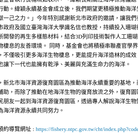
行動。緯穎永續基金會成立後，我們期望更積極推動海洋
獻一己之力。」今年特別感謝新北市政府的邀請，讓我們
市政府及國立臺灣海洋大學識名信也教授，持續投入珊瑚
所開發的再生多樣態材料，結合
3D
列印技術製作人工珊瑚
物棲息的友善環境。 同時，基金會也將積極串聯產官學
，不僅吸引更多海洋生物棲息，更能提升海洋造林的成效
也讓下一代也能擁有乾淨、美麗與充滿生命力的海洋。
，新北市海洋資源復育園區為推動海洋永續重要的基地，
補助，而除了推動在地海洋生物的復育放流之外，復育園
民朋友一起到海洋資源復育園區，透過專人解說海洋生物
為海洋資源永續共同努力。
約導覽網址 :
https://fishery.ntpc.gov.tw/cht/index.php?co