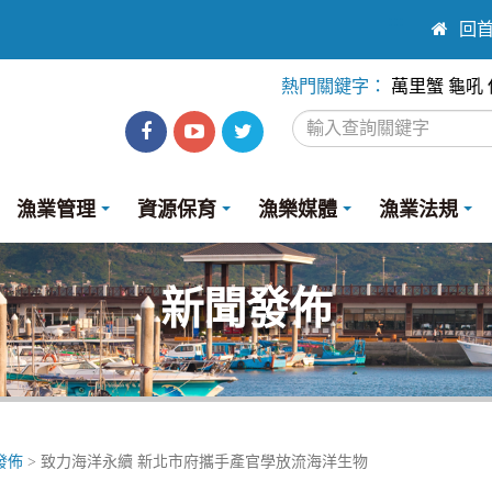
:::
回
熱門關鍵字：
萬里蟹
龜吼
漁
漁
Twitter
業
業
漁業管理
資源保育
漁樂媒體
漁業法規
處
處
facebook
youtube
新聞發佈
發佈
> 致力海洋永續 新北市府攜手產官學放流海洋生物