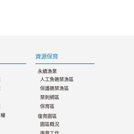
頁
資源保育
永續漁業
業
人工魚礁禁漁區
業
保護礁禁漁區
禁刺網區
業
保育區
業權
復育園區
園區概況
復育工作