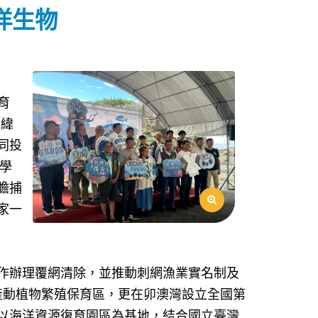
洋生物
育
、緯
同投
學
膽捕
家一
作辦理覆網清除，並推動刺網漁業實名制及
產動植物繁殖保育區，更在卯澳灣設立全國第
以海洋資源復育園區為基地，結合國立臺灣