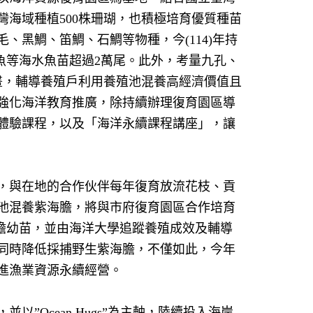
灣海域種植
500
株珊瑚，也積極培育優質種苗
毛、黑鯛、笛鯛、石鯛等物種，今
(114)
年持
魚等海水魚苗超過
2
萬尾。此外，考量九孔、
畫，輔導養殖戶利用養殖池混養高經濟價值且
強化海洋教育推廣，除持續辦理復育園區導
體驗課程，以及「海洋永續課程講座」，讓
，與在地的合作伙伴每年復育放流花枝、貢
池混養紫海膽，將與市府復育園區合作培育
膽幼苗，並由海洋大學追蹤養殖成效及輔導
同時降低採捕野生紫海膽，不僅如此，今年
進漁業資源永續經營。
，並以
”Ocean Hugs”
為主軸，陸續投入海岸