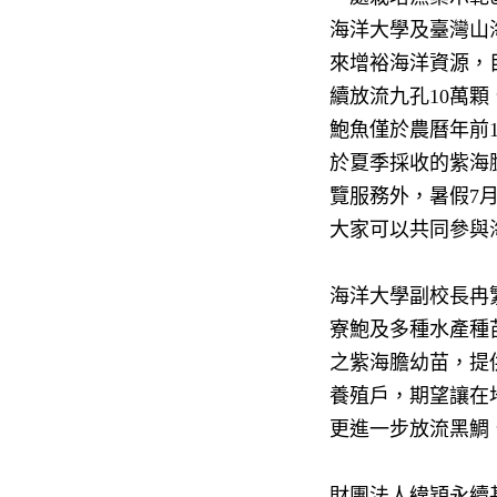
海洋大學及臺灣山
來增裕海洋資源，
續放流九孔
10
萬顆
鮑魚僅於農曆年前
於夏季採收的紫海
覽服務外，暑假
7
大家可以共同參與
海洋大學副校長冉
寮鮑及多種水產種
之紫海膽幼苗，提
養殖戶，期望讓在
更進一步放流黑鯛
財團法人緯穎永續