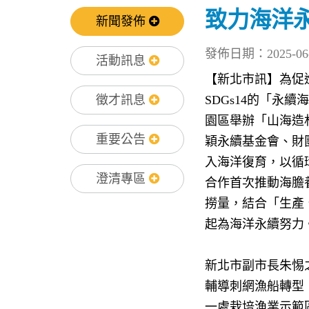
致力海洋
新聞發佈
發佈日期：2025-06-
活動訊息
【新北市訊】為促
徵才訊息
SDGs14
的「永續海
園區舉辦「山海造
重要公告
穎永續基金會、財
入海洋復育，以循
澄清專區
合作首次推動海膽
撈量，結合「生產
起為海洋永續努力
新北市副市長朱惕
輔導刺網漁船轉型
一處栽培漁業示範