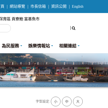
首頁
網站導覽
市長信箱
資訊公開
English
保育區
貢寮鮑
富基魚市
搜尋
為民服務
娛樂情報站
相關連結
字型設定:
小
中
大