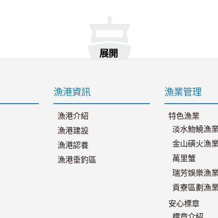
展開
漁港資訊
漁業管理
漁港介紹
特色漁業
淡水魩鱙漁
漁港建設
金山磺火漁
漁港認養
萬里蟹
漁港垂釣區
瑞芳娛樂漁
貢寮區劃漁
安心標章
標章介紹