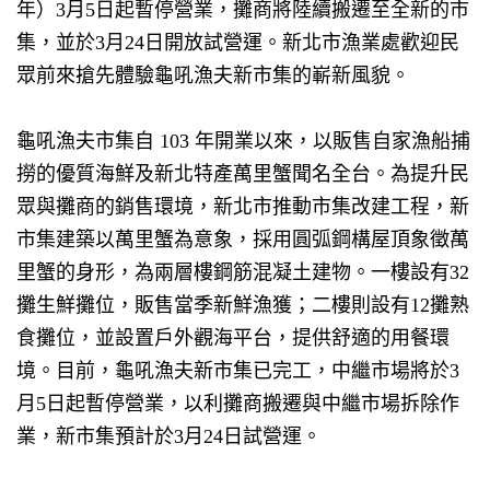
年）
3
月
5
日起暫停營業，攤商將陸續搬遷至全新的市
集，並於
3
月
24
日開放試營運。新北市漁業處歡迎民
眾前來搶先體驗龜吼漁夫新市集的嶄新風貌。
龜吼漁夫市集自
103
年開業以來，以販售自家漁船捕
撈的優質海鮮及新北特產萬里蟹聞名全台。為提升民
眾與攤商的銷售環境，新北市推動市集改建工程，新
市集建築以萬里蟹為意象，採用圓弧鋼構屋頂象徵萬
里蟹的身形，為兩層樓鋼筋混凝土建物。一樓設有
32
攤生鮮攤位，販售當季新鮮漁獲；二樓則設有
12
攤熟
食攤位，並設置戶外觀海平台，提供舒適的用餐環
境。目前，龜吼漁夫新市集已完工，中繼市場將於
3
月
5
日起暫停營業，以利攤商搬遷與中繼市場拆除作
業，新市集預計於
3
月
24
日試營運。