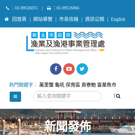
跳
：02-89526055
|
：02-89526066
到
:::
回首頁
網站導覽
市長信箱
資訊公開
English
主
要
內
容
區
塊
漁
漁
Twitter
業
業
熱門關鍵字：
萬里蟹
龜吼
保育區
貢寮鮑
富基魚市
處
處
搜尋
選單
facebook
youtube
新聞發佈