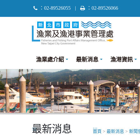
跳
：02-89526055
|
：02-89526066
到
主
要
內
容
區
漁業處介紹
最新消息
漁港資訊
塊
最新消息
:::
:::
首頁
>
最新消息
>
新聞