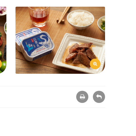
列
回
印
上
頁