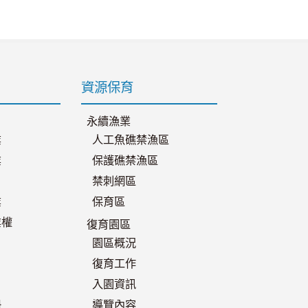
資源保育
永續漁業
業
人工魚礁禁漁區
業
保護礁禁漁區
禁刺網區
業
保育區
業權
復育園區
園區概況
復育工作
入園資訊
冊
導覽內容