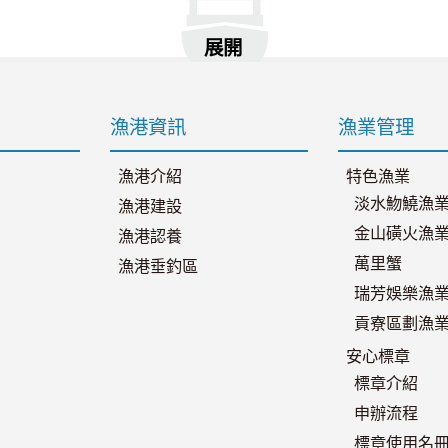
展開
漁港資訊
漁業管理
漁港介紹
特色漁業
淡水魩鱙漁
漁港建設
金山磺火漁
漁港認養
萬里蟹
漁港垂釣區
瑞芳娛樂漁
貢寮區劃漁
安心標章
標章介紹
申辦流程
標章使用名