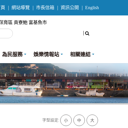
首頁
網站導覽
市長信箱
資訊公開
English
保育區
貢寮鮑
富基魚市
搜尋
為民服務
娛樂情報站
相關連結
字型設定:
小
中
大