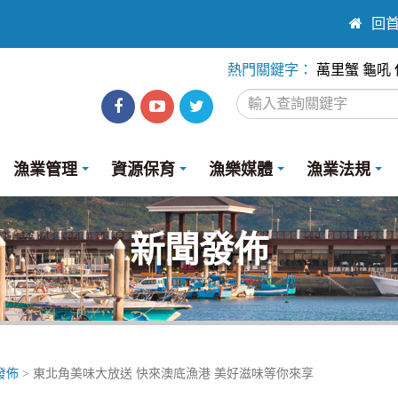
:::
回
熱門關鍵字：
萬里蟹
龜吼
漁
漁
Twitter
業
業
漁業管理
資源保育
漁樂媒體
漁業法規
處
處
facebook
youtube
新聞發佈
發佈
> 東北角美味大放送 快來澳底漁港 美好滋味等你來享