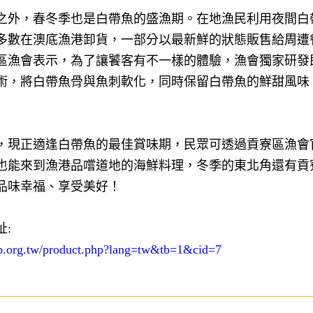
之外，春冬季也是白帶魚的盛漁期。在地漁民利用夜間白
多數在澳底漁港卸貨，一部分以最新鮮的狀態販售給周遭
區漁會表示，為了讓饕客有不一樣的體驗，漁會獨家研發
術，將白帶魚骨與魚刺軟化，同時保留白帶魚的鮮甜風味
，現正適逢白帶魚的最佳賞味期，民眾可透過貢寮區漁會
也能來到漁港品嚐道地的海鮮料理，冬季的東北角還有貢
品味幸福、享受美好！
:
op.org.tw/product.php?lang=tw&tb=1&cid=7