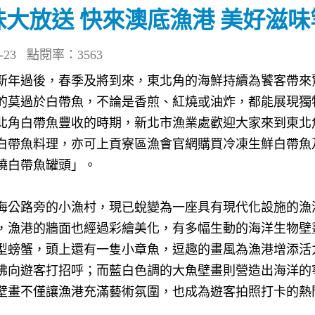
大放送 快來澳底漁港 美好滋
23
點閱率：3563
新年過後，春季及將到來，東北角的海鮮持續為饕客帶來
的莫過於白帶魚，不論是香煎、紅燒或油炸，都能展現獨
北角白帶魚豐收的時期，新北市漁業處歡迎大家來到東北
白帶魚料理，亦可上貢寮區漁會官網購買冷凍生鮮白帶魚
燒白帶魚罐頭」。
海公路旁的小漁村，現已蛻變為一座具有現代化設施的漁
，漁港的牆面也經過彩繪美化，有多幅生動的海洋生物壁
型螃蟹，頭上還有一隻小章魚，逗趣的畫風為漁港增添活
彿向遊客打招呼；而藍白色調的大魚壁畫則營造出海洋的
壁畫不僅讓漁港充滿藝術氛圍，也成為遊客拍照打卡的熱