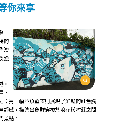
味等你來享
驚
特的
角澳
及漁
港。
畫，
力；另一幅章魚壁畫則展現了鮮豔的紅色觸
寧靜感，描繪出魚群穿梭於浪花與村莊之間
門景點。