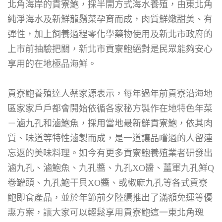
北角海岸的貢寮鮑，採半開方式海水養殖，由東北角
純淨海水及新鮮龍鬚菜孕育而成，肉質鮮嫩甜美、有
彈性，加上飼養過程零化學藥物使用及新北市政府的
上市前抽驗把關，新北市貢寮鮑絕對是民眾能夠安心
享用的在地極品海鮮。
貢寮鮑養殖達人蔡家源表示，每年過年前貢寮沿海地
區家家戶戶都會開始依循各家秘方製作在地特色年菜
－滷九孔和滷鮑魚，採用當地最新鮮貢寮鮑，依其肉
質、味道等特性滷製而成，是一道讓品嚐過的人留連
忘返的美味料理。如今有更多貢寮鮑養殖業者研發出
滷九孔、滷鮑魚、九孔醬、九孔XO醬、薑軍九孔鮮Q
卷罐頭、九孔鮑干貝XO醬、或椒麻九孔等各式貢寮
鮑即食產品，並於年節前夕陸續推出了滿額免運等優
惠方案，讓大家可以輕鬆享用貢寮鮑這一東北角瑰