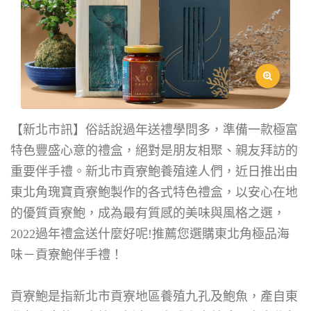
【新北市訊】俗話說過年送禮學問多，準備一款極富
特色豐盛心意的禮盒，絕對是朋友相聚、親友拜訪的
重要伴手禮。新北市貢寮鮑養殖達人們，近日推出由
東北角瑰寶貢寮鮑製作的各式特色禮盒，以安心在地
的優質貢寮鮑，成為最有質感的美味與風格之選，
2022過年禮盒送什麼好呢!推薦您選購東北角極品海
味－貢寮鮑伴手禮！
貢寮鮑是指新北市貢寮地區養殖九孔及鮑魚，產自東