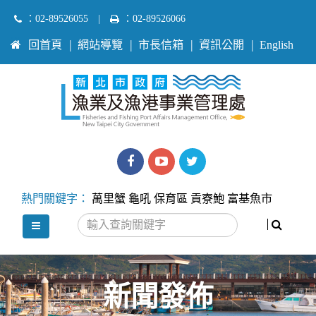
跳
：02-89526055
|
：02-89526066
到
:::
回首頁
網站導覽
市長信箱
資訊公開
English
主
要
內
容
區
塊
漁
漁
Twitter
業
業
熱門關鍵字：
萬里蟹
龜吼
保育區
貢寮鮑
富基魚市
處
處
搜尋
選單
facebook
youtube
新聞發佈