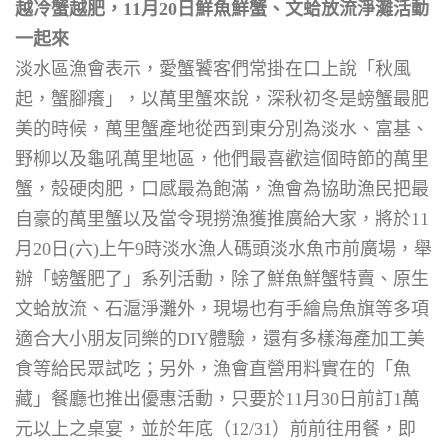
越冷蟹越肥，11月20日鮮魚鮮蟹、文蛤放流淨灘活動
一起來
淡水區漁會表示，愛蟹饕客們常掛在口上說「秋風
起，蟹腳癢」，以萬里蟹來說，深秋初冬是螃蟹最肥
美的時候，萬里蟹產地從西到東分別為淡水、富基、
野柳以及龜吼萬里地區，他們最喜歡這個時節的萬里
蟹，殼硬肉肥，口感最為飽滿，漁會為協助漁民把最
自豪的萬里蟹以及當令現撈漁獲推廣給大家，將於11
月20日(六)上午9時淡水漁人碼頭淡水魚市前廣場，舉
辦「螃蟹肥了」系列活動，除了鮮魚鮮蟹特賣、原生
文蛤放流、石滬淨灘外，現場也有手繪烏魚旗等多項
適合大小朋友同樂的DIY體驗，還有多樣海產加工美
食等給民眾試吃；另外，漁會直營用料實在的「魚
藏」餐廳也推出優惠活動，只要於11月30日前訂1萬
元以上之桌宴，並於年底（12/31）前前往用餐，即