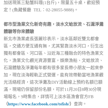
加送現蒸三點蟹料理(1台斤)，限量五十桌，歡迎預
定！(魚藏餐廳 TEL：02-28055-9888)。
都市型漁業文化新奇有趣，淡水文蛤放流、石滬淨灘
體驗等你來體驗
新北市漁業處長張麗珍表示，淡水區鄰近雙北都會
區，交通方便互通有無，尤其緊靠淡水河口，衍生出
獨有都會區、河口區、沿近海三種融合的特色漁業文
化，漁業文化觀光資源豐富，娛樂漁船、文蛤放流、
石滬體驗及淨灘每年都有很多家長帶小朋友一起來參
加，現在淡海輕軌正式營運，能有效帶動當地漁業觀
光活絡經濟，這次淨灘及DIY活動線上預約名額已額
滿，現場仍保留部份名額，可於11月20日8時30分現
場報名，9時集合，詳情可上淡水區漁會官方FB
（
https://www.facebook.com/tsfish/
）
查詢。