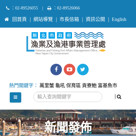
跳
：02-89526055
|
：02-89526066
到
:::
回首頁
網站導覽
市長信箱
資訊公開
English
主
要
內
容
區
塊
漁
漁
Twitter
業
業
熱門關鍵字：
萬里蟹
龜吼
保育區
貢寮鮑
富基魚市
處
處
搜尋
選單
facebook
youtube
新聞發佈