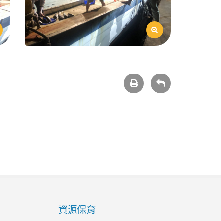
列
回
印
上
頁
資源保育