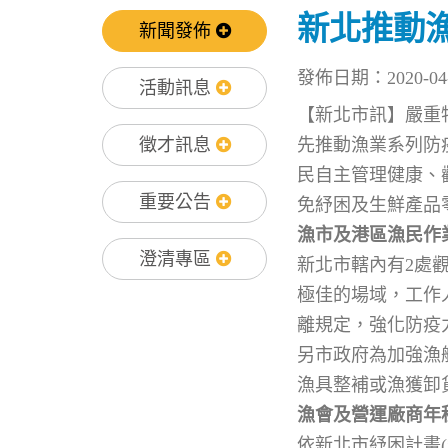
新北推動
新聞發佈
發佈日期：2020-04-
活動訊息
【新北市訊】嚴重特
徵才訊息
先推動漁業系列防
民自主管理健康、
重要公告
免紓困及生鮮產品
漁市及港區漁民作
澄清專區
新北市轄內有2處
極佳的場域，工作
離規定，強化防疫
另市政府為加強漁
漁具整補或漁獲卸
漁會及營運廠商年
依新北市紓困計畫