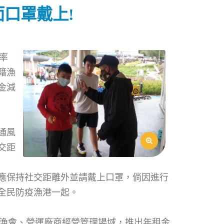
口罩戴上!
，率
籍漁
金減
通風
交距
應保持社交距離外並請戴上口罩，倘因進行
全民防疫漁港一起。
由漁會、營運廠商經營管理場域，推出年租金