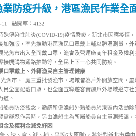
漁業防疫升級，港區漁民作業全面
11
點閱率：4132
殊傳染性肺炎(COVID-19)疫情嚴峻，新北市因應疫情
疫加強版，率先推動港區漁民口罩戴上輔以體溫測量，外
觀光魚市出入全面戴口罩，漁會及營運廠商年租金及權利
零接觸購物通路推動等，全民上下一心共同防疫。
業口罩戴上、外籍漁民自主管理健康
觀光漁市、1處三重批發漁市，場域皆為戶外開放空間，屬
人員全面配戴口罩，也全面宣導遊客實施戶外場域遵守社
力道。
船船員防疫觀念，籲請所僱漁船外籍船員於港區內活動除
貨需群聚作業時，另由漁船主為所屬船員自主量測體溫，
租金及權利金減免紓困
(急、速、寬、減、補、平等6大原則)，將針對新北市委