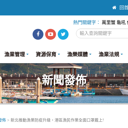
:::
回
熱門關鍵字：
萬里蟹
龜吼
漁
漁
Twitter
業
業
漁業管理
資源保育
漁樂媒體
漁業法規
處
處
facebook
youtube
新聞發佈
發佈
> 新北推動漁業防疫升級，港區漁民作業全面口罩戴上!