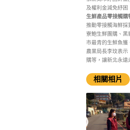
及權利金減免紓困
生鮮產品零接觸購
推動零接觸海鮮採
寮鮑生鮮團購、黑
市最青的生鮮魚獲
農業局長李玟表示
購等，讓新北永遠
相關相片