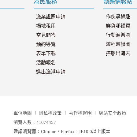
為民服務
娛樂情報站
漁業證照申請
作伙尋鮮趣
場地租用
鮮貨哪裡買
常見問答
行動漁樂園
預約導覽
遊程遊艇圖
表單下載
搭船出海去
活動報名
進出漁港申請
單位地圖
∣
隱私權政策
∣
著作權聲明
∣
網站安全政策
瀏覽人數：41074457
建議瀏覽器：Chrome，Firefox，IE10.0以上版本