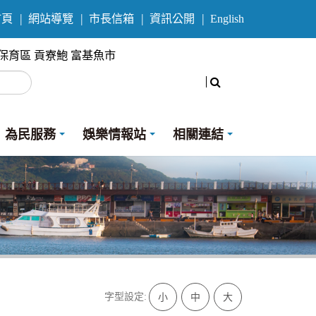
首頁
網站導覽
市長信箱
資訊公開
English
保育區
貢寮鮑
富基魚市
搜尋
為民服務
娛樂情報站
相關連結
字型設定:
小
中
大