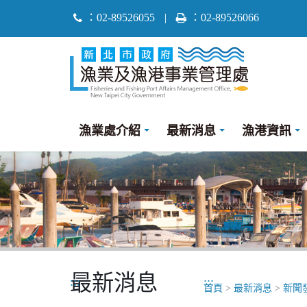
跳
：02-89526055
|
：02-89526066
到
主
要
內
容
區
漁業處介紹
最新消息
漁港資訊
塊
最新消息
:::
:::
首頁
>
最新消息
>
新聞