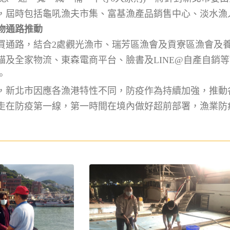
，屆時包括龜吼漁夫市集、富基漁產品銷售中心、淡水漁
物通路推動
買通路，結合2處觀光漁市、瑞芳區漁會及貢寮區漁會及
貓及全家物流、東森電商平台、臉書及LINE@自產自銷
。
，新北市因應各漁港特性不同，防疫作為持續加強，推動
走在防疫第一線，第一時間在境內做好超前部署，漁業防