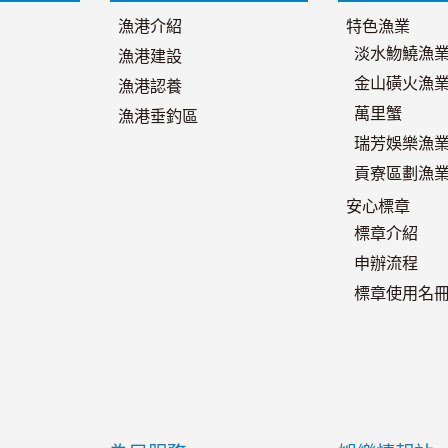
漁港介紹
特色漁業
淡水魩鱙漁
漁港建設
金山磺火漁
漁港認養
萬里蟹
漁港垂釣區
瑞芳娛樂漁
貢寮區劃漁
安心標章
標章介紹
申辦流程
標章使用名