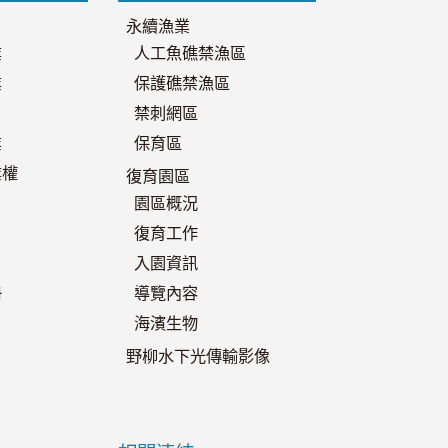
永續漁業
業
人工魚礁禁漁區
業
保護礁禁漁區
禁刺網區
業
保育區
業權
復育園區
園區概況
復育工作
入園資訊
冊
導覽內容
海濱生物
野柳水下光傳輸影像