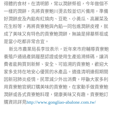
得體的食材。在清明節，常以潤餅祭祖，今年做個不
一樣的潤餅，先將貢寮鮑川燙去殼並切片備用，準備
好潤餅皮及內餡有紅燒肉、豆乾、小黃瓜、高麗菜及
花生粉等，再將貢寮鮑與內餡一同包進潤餅皮裡，就
成了美味又有特色的貢寮鮑潤餅，無論是掃墓祭祖或
是當小吃都非常合宜。
新北市農業局長李玟表示，近年來市府輔導貢寮鮑
養殖戶通過產銷履歷認證或使用生產追溯條碼，讓消
費者能夠買到新鮮、安全、可追溯的貢寮鮑，歡迎大
家多支持在地安心優質的水產品。適逢清明連假期間
因新冠肺炎疫情，民眾減少外出消費，呼籲大家多利
用貢寮鮑官網訂購美味的貢寮鮑，在家動手做貢寮鮑
潤餅或各式貢寮鮑料理，健康美味又有趣。貢寮鮑訂
購資訊詳見
http://www.gongliao-abalone.com.tw/